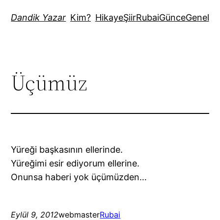
İçeriğe
Dandik Yazar
Kim?
Hikaye
Şiir
Rubai
Günce
Genel
geç
Üçümüz
Yüreği başkasının ellerinde.
Yüreğimi esir ediyorum ellerine.
Onunsa haberi yok üçümüzden…
Eylül 9, 2012
webmaster
Rubai